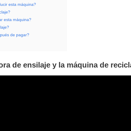
ducir esta máquina?
claje?
jar esta máquina?
laje?
espués de pagar?
ora de ensilaje y la máquina de recicl