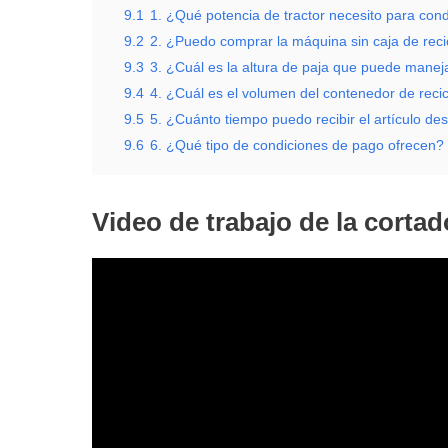
9.1
1. ¿Qué potencia de tractor necesito para con
9.2
2. ¿Puedo comprar la máquina sin caja de reci
9.3
3. ¿Cuál es la altura de paja que puede mane
9.4
4. ¿Cuál es el volumen del contenedor de recic
9.5
5. ¿Cuánto tiempo puedo recibir el artículo d
9.6
6. ¿Qué tipo de condiciones de pago ofrecen?
Video de trabajo de la cortad