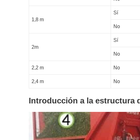
Sí
1,8 m
No
Sí
2m
No
2,2 m
No
2,4 m
No
Introducción a la estructura 