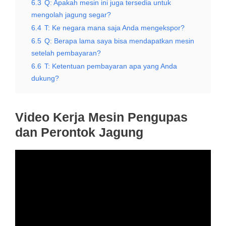
6.3
Q: Apakah mesin ini juga tersedia untuk
mengolah jagung segar?
6.4
T: Ke negara mana saja Anda mengekspor?
6.5
Q: Berapa lama saya bisa mendapatkan mesin
setelah pembayaran?
6.6
T: Ketentuan pembayaran apa yang Anda
dukung?
Video Kerja Mesin Pengupas
dan Perontok Jagung