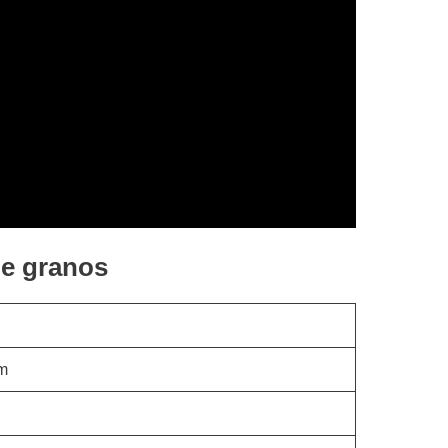
de granos
m