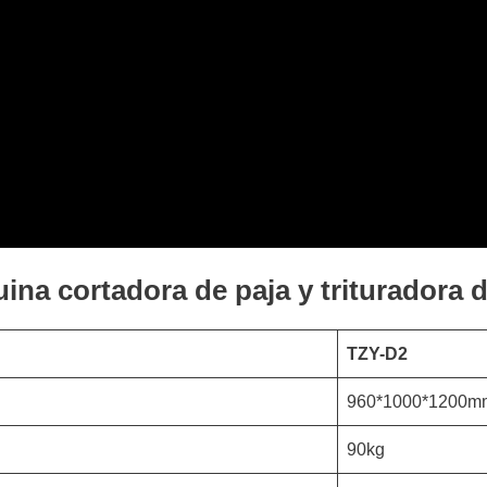
ina cortadora de paja y trituradora 
TZY-D2
960*1000*1200m
90kg