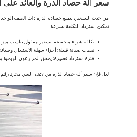
سعر آلة حصاد الذرة والعائد على ا
من حيث التسعير، تتمتع حصادة الذرة ذات الصف الواحد لدين
تمكين استرداد التكلفة بسرعة.
تكلفة شراء منخفضة: تسعير معقول يناسب ميزان
نفقات صيانة قليلة: أجزاء سهلة الاستبدال وصيان
فترة استرداد قصيرة: يحقق المزارعون الربحية بس
لذا، فإن سعر آلة حصاد الذرة من Taizy ليس مجرد رقم. فهو مرجع حاسم للمزارعين الساعين إلى الميكانيزة وتقليل كثافة العمالة.