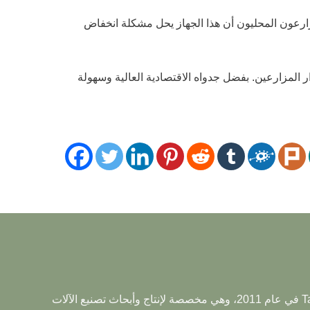
يكا الجنوبية. يذكر المزارعون المحليون أن هذا الجهاز يحل مشكلة انخفاض
ار المزارعين. بفضل جدواه الاقتصادية العالية وسهولة
تم إنشاء شركة Taizy Machinery في عام 2011، وهي مخصصة لإنتاج وأبحاث تصنيع الآلات