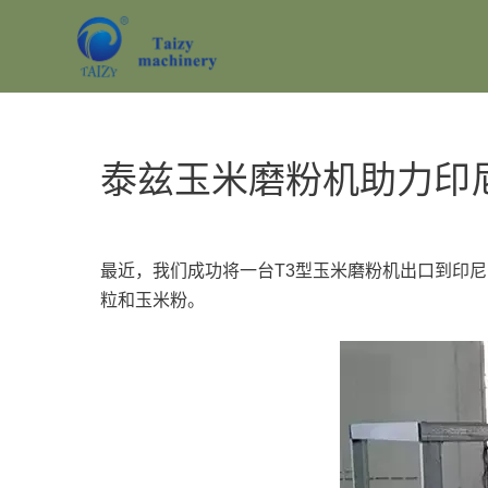
跳
至
内
容
泰兹玉米磨粉机助力印
最近，我们成功将一台T3型玉米磨粉机出口到印尼，
粒和玉米粉。