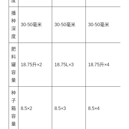
度
播
种
30-50毫米
30-50毫米
30-50毫米
3
深
度
肥
料
罐
18.75升×2
18.75L×3
18.75升×4
1
容
量
种
子
箱
8.5×2
8.5×3
8.5×4
8.
容
量