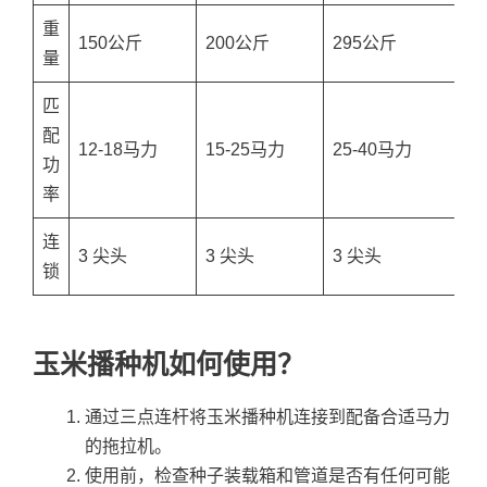
重
150公斤
200公斤
295公斤
3
量
匹
配
12-18马力
15-25马力
25-40马力
4
功
率
连
3 尖头
3 尖头
3 尖头
3
锁
玉米播种机如何使用？
通过三点连杆将玉米播种机连接到配备合适马力
的拖拉机。
使用前，检查种子装载箱和管道是否有任何可能