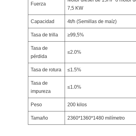
Fuerza
7,5 KW
Capacidad
4t/h (Semillas de maíz)
Tasa de trilla
≥99,5%
Tasa de
≤2.0%
pérdida
Tasa de rotura
≤1.5%
Tasa de
≤1.0%
impureza
Peso
200 kilos
Tamaño
2360*1360*1480 milímetro