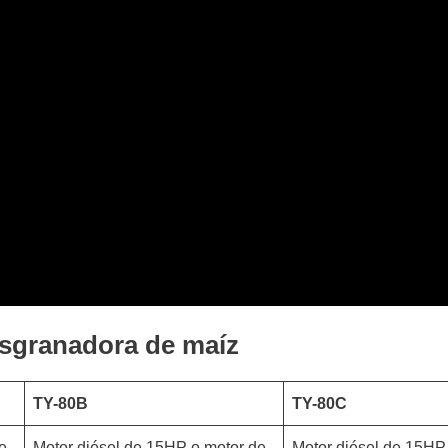
esgranadora de maíz
TY-80B
TY-80C
e
Motor diésel de 15HP o motor de
Motor diésel de 15HP