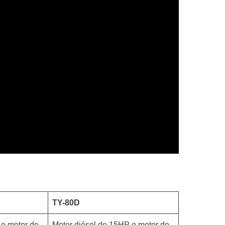
TY-80D
 o motor de
Motor diésel de 15HP o motor de