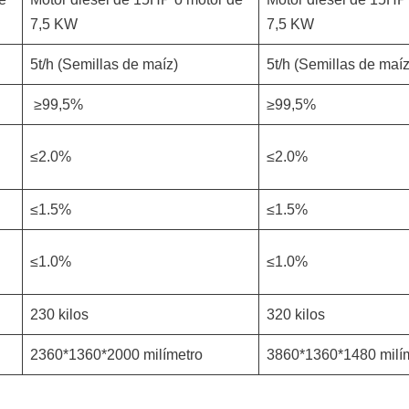
7,5 KW
7,5 KW
5t/h (Semillas de maíz)
5t/h (Semillas de maíz
≥99,5%
≥99,5%
≤2.0%
≤2.0%
≤1.5%
≤1.5%
≤1.0%
≤1.0%
230 kilos
320 kilos
2360*1360*2000 milímetro
3860*1360*1480 milí