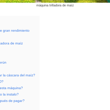
máquina trilladora de maíz
de gran rendimiento
nadora de maíz
erún
ar la cáscara del maíz?
0D?
a esta máquina?
 la instalo?
espués de pagar?