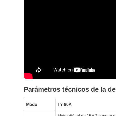
Parámetros técnicos de la d
Modo
TY-80A
Motor diésel de 15HP o motor d