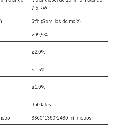
7,5 KW
)
6t/h (Semillas de maíz)
≥99,5%
≤2.0%
≤1.5%
≤1.0%
350 kilos
metro
3860*1360*2480 milímetros